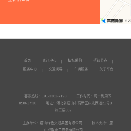
© 2
首页
资讯中心
招标采购
枢纽节点
服务中心
交通诱导
车辆服务
关于平台
客服热线：191-3362-7198
工作时间：周一到周五
8:30-17:30
地址：河北省唐山市高新区庆北西道21号B
栋三层302
主办单位：唐山绿色交通集团有限公司
技术支持：唐
山成联电子商务有限公司