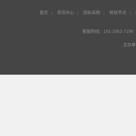
首页
资讯中心
招标采购
枢纽节点
客服热线：191-3362-7198
主办单