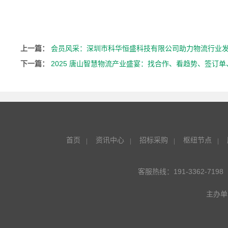
上一篇：
会员风采：深圳市科华恒盛科技有限公司助力物流行业
下一篇：
2025 唐山智慧物流产业盛宴：找合作、看趋势、签订
首页
资讯中心
招标采购
枢纽节点
客服热线：191-3362-7198
主办单