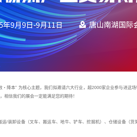
效・降本” 为核心主题，我们拟邀请六大行业，超2000家企业参与进这
，相信我们的展会一定能满足您的期待！
搬运/装卸设备（叉车、搬运车、地牛、铲车、挖掘机）、仓储设备（货